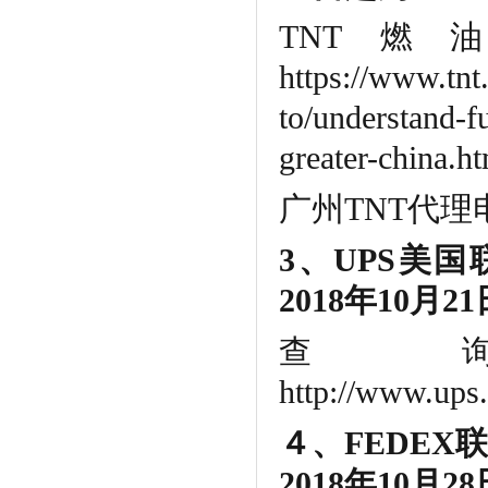
TNT
https://www.tnt
to/understand-fu
greater-china.h
广州TNT代理电话热
3、UPS美
2018年10月21
查
http://www.ups.
４、FEDEX
2018年10月28